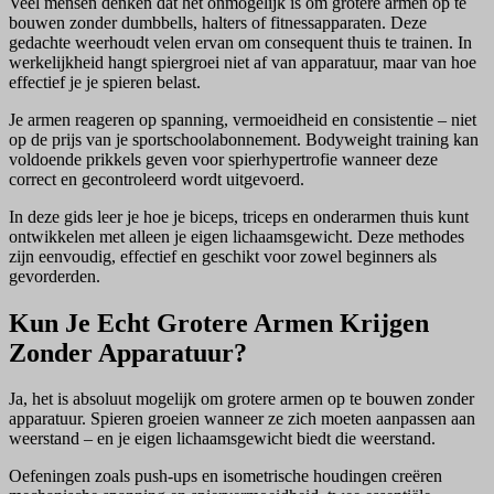
Veel mensen denken dat het onmogelijk is om grotere armen op te
bouwen zonder dumbbells, halters of fitnessapparaten. Deze
gedachte weerhoudt velen ervan om consequent thuis te trainen. In
werkelijkheid hangt spiergroei niet af van apparatuur, maar van hoe
effectief je je spieren belast.
Je armen reageren op spanning, vermoeidheid en consistentie – niet
op de prijs van je sportschoolabonnement. Bodyweight training kan
voldoende prikkels geven voor spierhypertrofie wanneer deze
correct en gecontroleerd wordt uitgevoerd.
In deze gids leer je hoe je biceps, triceps en onderarmen thuis kunt
ontwikkelen met alleen je eigen lichaamsgewicht. Deze methodes
zijn eenvoudig, effectief en geschikt voor zowel beginners als
gevorderden.
Kun Je Echt Grotere Armen Krijgen
Zonder Apparatuur?
Ja, het is absoluut mogelijk om grotere armen op te bouwen zonder
apparatuur. Spieren groeien wanneer ze zich moeten aanpassen aan
weerstand – en je eigen lichaamsgewicht biedt die weerstand.
Oefeningen zoals push-ups en isometrische houdingen creëren