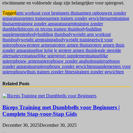
eiwitinname en voldoende slaap zijn belangrijker voor spiergroei.
Tagged
arm workout voor beginners thuis
armen opbouwen zonder
apparatuur
armen trainen
armen trainen zonder gewichten
armtraining
thuis
armtraining zonder apparatuur
armtraining zonder
dumbbells
biceps en triceps trainen thuis
bodybuilding
supplementen
bodybuilding thuis
bodyweight arm workout
thuis
bodyweight armtraining
bodyweight training
eiwit voor
spieropbouw
grotere armen
grotere armen thuis
grotere armen thuis
zonder apparatuur
hoe krijg je grotere armen thuis
legale steroïde
alternatieven
natuurlijke spiergroei supplement
natuurlijke
spieropbouw armen
spieropbouw zonder anabolen
spieropbouw
zonder apparatuur
spieropbouw zonder gewichten
supplementen voor
spieropbouw
thuis trainen zonder fitness
trainen zonder gewichten
Related Posts
Biceps Training met Dumbbells voor Beginners |
Complete Stap-voor-Stap Gids
December 30, 2025
December 30, 2025