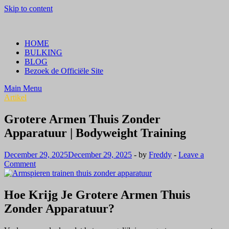
Skip to content
Crazy Bulk Belgium | Koop Crazy Bulk Legale Steroïden in België
Bestel Nu
HOME
BULKING
BLOG
Bezoek de Officiële Site
Main Menu
Artikel
Grotere Armen Thuis Zonder
Apparatuur | Bodyweight Training
December 29, 2025
December 29, 2025
-
by
Freddy
-
Leave a
Comment
Hoe Krijg Je Grotere Armen Thuis
Zonder Apparatuur?