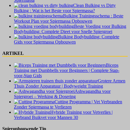
Spiermassa
Clean Bulking vs Dirty
Bulking : Wat is het Beste voor Spiermassa?
Bulking Trainingsschema : Beste
Workout Plan voor Spiermassa Opbouwen
Beste Voeding voor Bulking
Bodybuilding: Complete Dieet voor Snelle Spiergroei
Bulking Bodybuilding: Complete
Gids voor Spiermassa Opbouwen
ARTIKEL
Biceps
Training met Dumbbells voor Beginners | Complete Stap-
voor-Stap Gids
Grotere Armen
Thuis Zonder Apparatuur | Bodyweight Training
Ashwagandha voor
Spiergroei – Werking & Dosering
Cutting Programma | Vet Verbranden
Zonder Spiermassa te Verliezen
Hybride Training voor Vetverlies |
Verbrand Buikvet voor Mannen 30
Spieropbouwende Tip