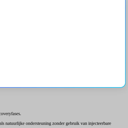
coveryfases.
ls natuurlijke ondersteuning zonder gebruik van injecteerbare