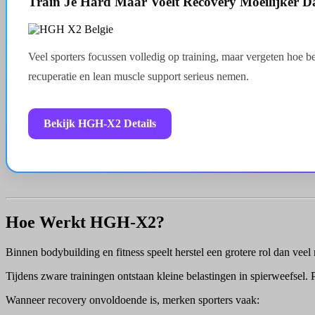
Train Je Hard Maar Voelt Recovery Moeilijker D
Veel sporters focussen volledig op training, maar vergeten hoe b
recuperatie en lean muscle support serieus nemen.
Bekijk HGH-X2 Details
Hoe Werkt HGH-X2?
Binnen bodybuilding en fitness speelt herstel een grotere rol dan vee
Tijdens zware trainingen ontstaan kleine belastingen in spierweefsel. P
Wanneer recovery onvoldoende is, merken sporters vaak: