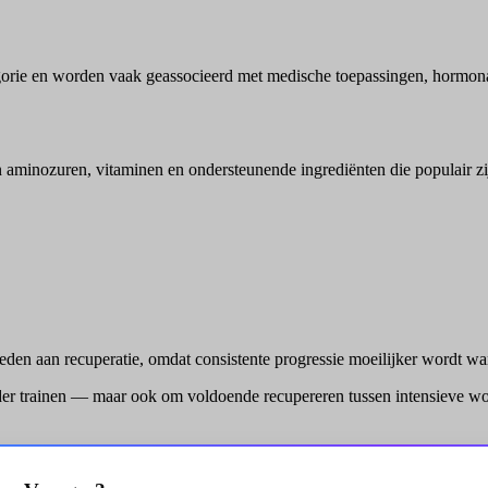
rie en worden vaak geassocieerd met medische toepassingen, hormonale
van aminozuren, vitaminen en ondersteunende ingrediënten die populair 
teden aan recuperatie, omdat consistente progressie moeilijker wordt w
rder trainen — maar ook om voldoende recupereren tussen intensieve wo