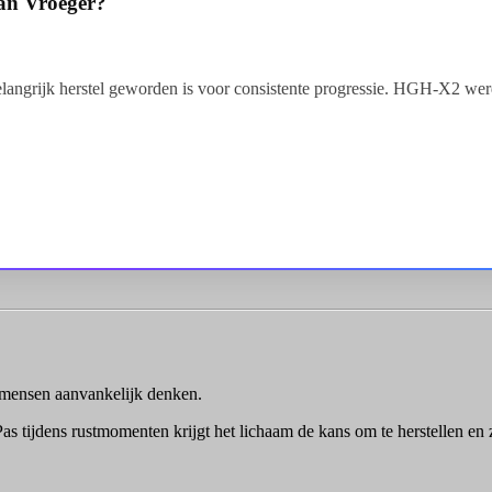
an Vroeger?
elangrijk herstel geworden is voor consistente progressie. HGH-X2 werd
l mensen aanvankelijk denken.
as tijdens rustmomenten krijgt het lichaam de kans om te herstellen en z