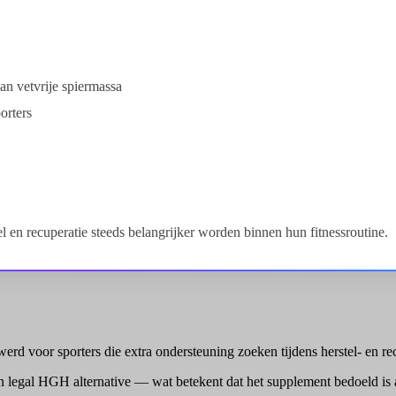
an vetvrije spiermassa
orters
 en recuperatie steeds belangrijker worden binnen hun fitnessroutine.
 voor sporters die extra ondersteuning zoeken tijdens herstel- en re
n legal HGH alternative — wat betekent dat het supplement bedoeld is a