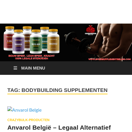
Crazy Bulk Belgium |
Bestel Nu
Koop Crazy Bulk
Legale Steroïden in
België
MAIN MENU
TAG:
BODYBUILDING SUPPLEMENTEN
CRAZYBULK-PRODUCTEN
Anvarol België – Legaal Alternatief