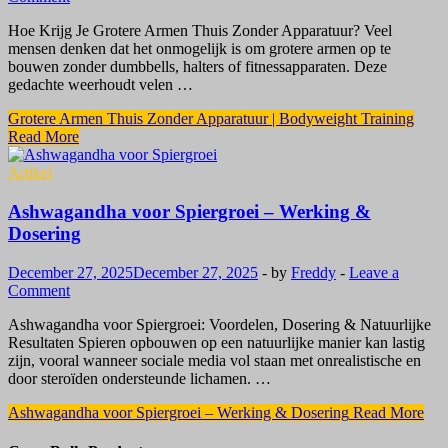
Hoe Krijg Je Grotere Armen Thuis Zonder Apparatuur? Veel
mensen denken dat het onmogelijk is om grotere armen op te
bouwen zonder dumbbells, halters of fitnessapparaten. Deze
gedachte weerhoudt velen …
Grotere Armen Thuis Zonder Apparatuur | Bodyweight Training
Read More
Artikel
Ashwagandha voor Spiergroei – Werking &
Dosering
December 27, 2025
December 27, 2025
-
by
Freddy
-
Leave a
Comment
Ashwagandha voor Spiergroei: Voordelen, Dosering & Natuurlijke
Resultaten Spieren opbouwen op een natuurlijke manier kan lastig
zijn, vooral wanneer sociale media vol staan met onrealistische en
door steroïden ondersteunde lichamen. …
Ashwagandha voor Spiergroei – Werking & Dosering
Read More