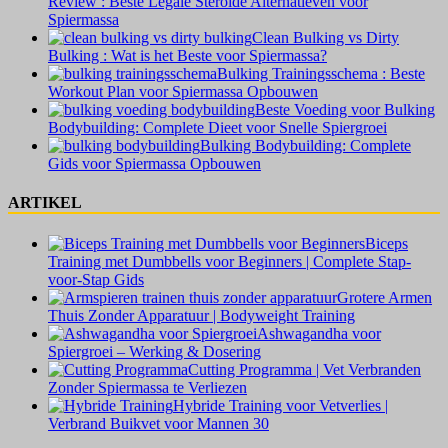
Review : Beste Legale Steroïde Alternatieven voor
Spiermassa
Clean Bulking vs Dirty
Bulking : Wat is het Beste voor Spiermassa?
Bulking Trainingsschema : Beste
Workout Plan voor Spiermassa Opbouwen
Beste Voeding voor Bulking
Bodybuilding: Complete Dieet voor Snelle Spiergroei
Bulking Bodybuilding: Complete
Gids voor Spiermassa Opbouwen
ARTIKEL
Biceps
Training met Dumbbells voor Beginners | Complete Stap-
voor-Stap Gids
Grotere Armen
Thuis Zonder Apparatuur | Bodyweight Training
Ashwagandha voor
Spiergroei – Werking & Dosering
Cutting Programma | Vet Verbranden
Zonder Spiermassa te Verliezen
Hybride Training voor Vetverlies |
Verbrand Buikvet voor Mannen 30