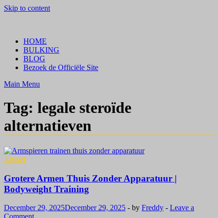
Skip to content
Crazy Bulk Belgium | Koop Crazy Bulk Legale Steroïden in België
Bestel Nu
HOME
BULKING
BLOG
Bezoek de Officiële Site
Main Menu
Tag:
legale steroïde
alternatieven
Artikel
Grotere Armen Thuis Zonder Apparatuur |
Bodyweight Training
December 29, 2025
December 29, 2025
-
by
Freddy
-
Leave a
Comment