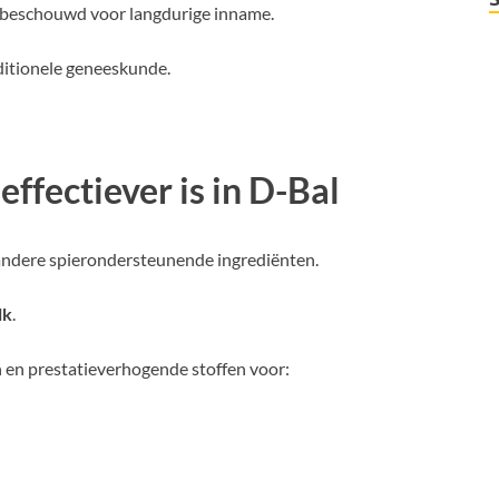
g beschouwd voor langdurige inname.
ditionele geneeskunde.
ectiever is in D-Bal
andere spierondersteunende ingrediënten.
lk
.
n prestatieverhogende stoffen voor: