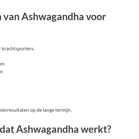
en van Ashwagandha voor
 krachtsporters.
en
en
spierresultaten op de lange termijn.
ordat Ashwagandha werkt?