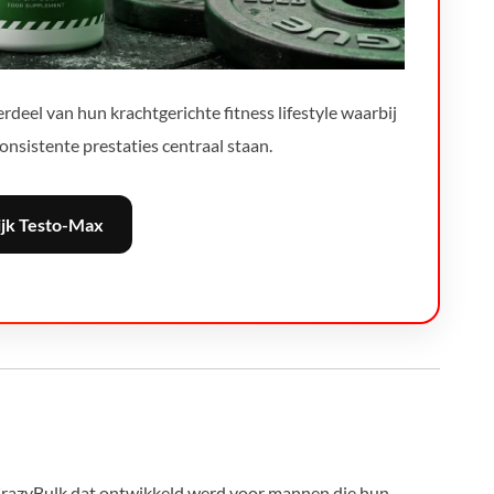
deel van hun krachtgerichte fitness lifestyle waarbij
consistente prestaties centraal staan.
ijk Testo-Max
CrazyBulk dat ontwikkeld werd voor mannen die hun