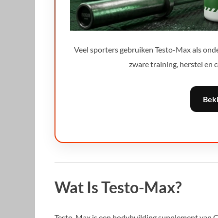
Veel sporters gebruiken Testo-Max als onder
zware training, herstel en 
Bek
Wat Is Testo-Max?
Testo-Max is een bodybuilding supplement van 