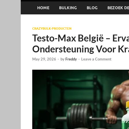
HOME
BULKING
BLOG
BEZOEK DE 
CRAZYBULK-PRODUCTEN
Testo-Max België – Erv
Ondersteuning Voor Kr
May 29, 2026
-
by
Freddy
-
Leave a Comment