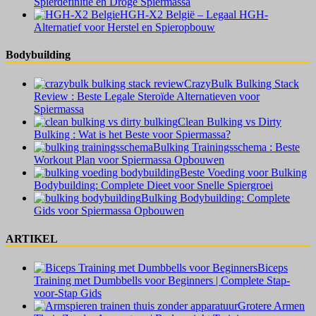
Spierdefinitie en Droge Spiermassa
HGH-X2 België – Legaal HGH-
Alternatief voor Herstel en Spieropbouw
Bodybuilding
CrazyBulk Bulking Stack
Review : Beste Legale Steroïde Alternatieven voor
Spiermassa
Clean Bulking vs Dirty
Bulking : Wat is het Beste voor Spiermassa?
Bulking Trainingsschema : Beste
Workout Plan voor Spiermassa Opbouwen
Beste Voeding voor Bulking
Bodybuilding: Complete Dieet voor Snelle Spiergroei
Bulking Bodybuilding: Complete
Gids voor Spiermassa Opbouwen
ARTIKEL
Biceps
Training met Dumbbells voor Beginners | Complete Stap-
voor-Stap Gids
Grotere Armen