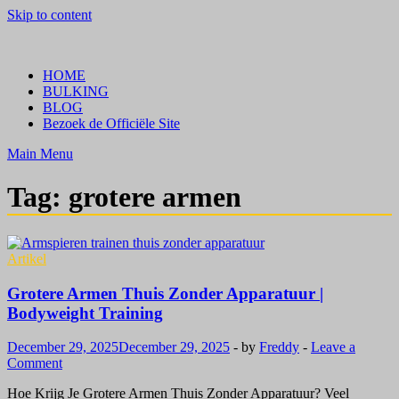
Skip to content
Crazy Bulk Belgium | Koop Crazy Bulk Legale Steroïden in België
Bestel Nu
HOME
BULKING
BLOG
Bezoek de Officiële Site
Main Menu
Tag:
grotere armen
Artikel
Grotere Armen Thuis Zonder Apparatuur |
Bodyweight Training
December 29, 2025
December 29, 2025
-
by
Freddy
-
Leave a
Comment
Hoe Krijg Je Grotere Armen Thuis Zonder Apparatuur? Veel