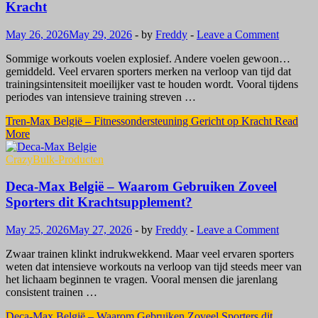
Kracht
May 26, 2026
May 29, 2026
-
by
Freddy
-
Leave a Comment
Sommige workouts voelen explosief. Andere voelen gewoon…
gemiddeld. Veel ervaren sporters merken na verloop van tijd dat
trainingsintensiteit moeilijker vast te houden wordt. Vooral tijdens
periodes van intensieve training streven …
Tren-Max België – Fitnessondersteuning Gericht op Kracht
Read
More
CrazyBulk-Producten
Deca-Max België – Waarom Gebruiken Zoveel
Sporters dit Krachtsupplement?
May 25, 2026
May 27, 2026
-
by
Freddy
-
Leave a Comment
Zwaar trainen klinkt indrukwekkend. Maar veel ervaren sporters
weten dat intensieve workouts na verloop van tijd steeds meer van
het lichaam beginnen te vragen. Vooral mensen die jarenlang
consistent trainen …
Deca-Max België – Waarom Gebruiken Zoveel Sporters dit