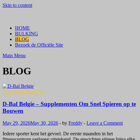
Skip to content
Crazy Bulk Belgium | Koop
Bestel Nu
HOME
Crazy Bulk Legale Steroïden in
BULKING
BLOG
België
Bezoek de Officiële Site
Main Menu
BLOG
CrazyBulk-Producten
D-Bal Belgie – Supplementen Om Snel Spieren op te
Bouwen
May 29, 2026
May 30, 2026
-
by
Freddy
-
Leave a Comment
Iedere sporter kent het gevoel. De eerste maanden in het
fitnesscentrum verlopen uitstekend. De gewichten stijgen bijna elke