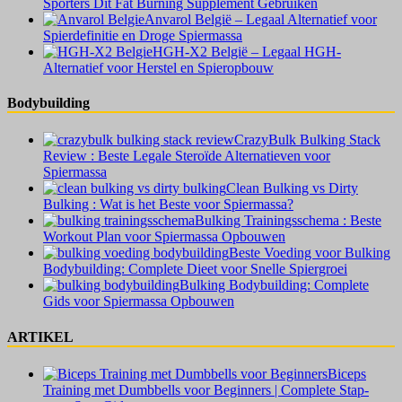
Sporters Dit Fat Burning Supplement Gebruiken
Anvarol België – Legaal Alternatief voor
Spierdefinitie en Droge Spiermassa
HGH-X2 België – Legaal HGH-
Alternatief voor Herstel en Spieropbouw
Bodybuilding
CrazyBulk Bulking Stack
Review : Beste Legale Steroïde Alternatieven voor
Spiermassa
Clean Bulking vs Dirty
Bulking : Wat is het Beste voor Spiermassa?
Bulking Trainingsschema : Beste
Workout Plan voor Spiermassa Opbouwen
Beste Voeding voor Bulking
Bodybuilding: Complete Dieet voor Snelle Spiergroei
Bulking Bodybuilding: Complete
Gids voor Spiermassa Opbouwen
ARTIKEL
Biceps
Training met Dumbbells voor Beginners | Complete Stap-