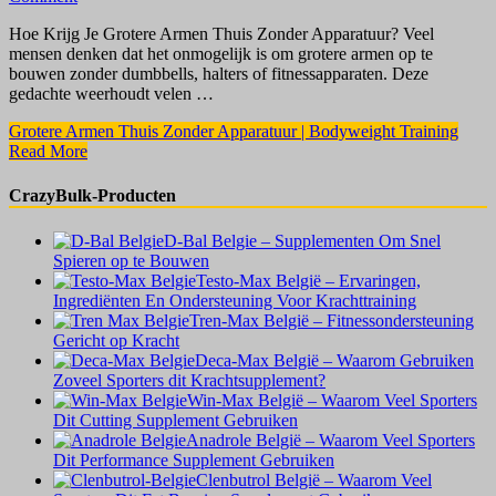
Hoe Krijg Je Grotere Armen Thuis Zonder Apparatuur? Veel
mensen denken dat het onmogelijk is om grotere armen op te
bouwen zonder dumbbells, halters of fitnessapparaten. Deze
gedachte weerhoudt velen …
Grotere Armen Thuis Zonder Apparatuur | Bodyweight Training
Read More
CrazyBulk-Producten
D-Bal Belgie – Supplementen Om Snel
Spieren op te Bouwen
Testo-Max België – Ervaringen,
Ingrediënten En Ondersteuning Voor Krachttraining
Tren-Max België – Fitnessondersteuning
Gericht op Kracht
Deca-Max België – Waarom Gebruiken
Zoveel Sporters dit Krachtsupplement?
Win-Max België – Waarom Veel Sporters
Dit Cutting Supplement Gebruiken
Anadrole België – Waarom Veel Sporters
Dit Performance Supplement Gebruiken
Clenbutrol België – Waarom Veel