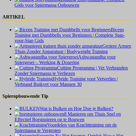
Gids voor Spiermassa Opbouwen
ARTIKEL
Biceps
Training met Dumbbells voor Beginners | Complete Stap-
voor-Stap Gids
Grotere Armen
Thuis Zonder Apparatuur | Bodyweight Training
Ashwagandha voor
Spiergroei – Werking & Dosering
Cutting Programma | Vet Verbranden
Zonder Spiermassa te Verliezen
Hybride Training voor Vetverlies |
Verbrand Buikvet voor Mannen 30
Spieropbouwende Tip
Wat is Bulken en Hoe Doe je Bulken?
8 Manieren om Thuis Snel en
Effectief Borstspieren op te Bouwen
Voordelen van Krachttraining om de
Spiermassa te Vergroten
Spierpijn Na Het Sporten, Ontdek Hoe u Het