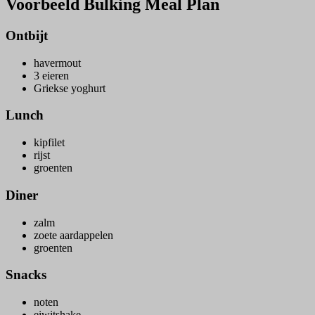
Voorbeeld Bulking Meal Plan
Ontbijt
havermout
3 eieren
Griekse yoghurt
Lunch
kipfilet
rijst
groenten
Diner
zalm
zoete aardappelen
groenten
Snacks
noten
eiwitshake