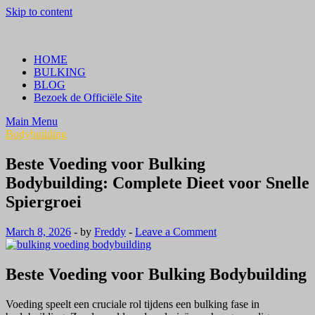
Skip to content
Crazy Bulk Belgium | Koop Crazy Bulk Legale Steroïden in België
Bestel Nu
HOME
BULKING
BLOG
Bezoek de Officiële Site
Main Menu
Bodybuilding
Beste Voeding voor Bulking
Bodybuilding: Complete Dieet voor Snelle
Spiergroei
March 8, 2026
-
by
Freddy
-
Leave a Comment
Beste Voeding voor Bulking Bodybuilding
Voeding speelt een cruciale rol tijdens een bulking fase in