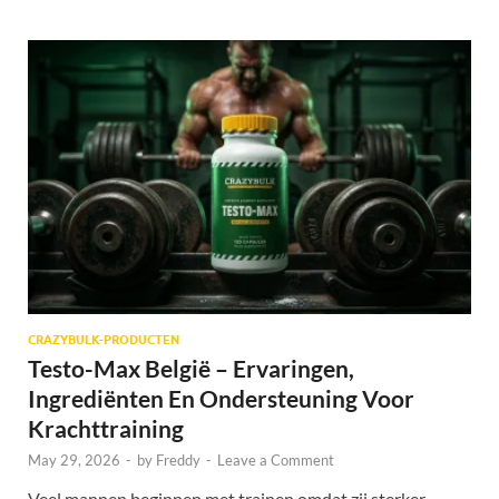
CRAZYBULK-PRODUCTEN
Testo-Max België – Ervaringen,
Ingrediënten En Ondersteuning Voor
Krachttraining
May 29, 2026
-
by
Freddy
-
Leave a Comment
Veel mannen beginnen met trainen omdat zij sterker