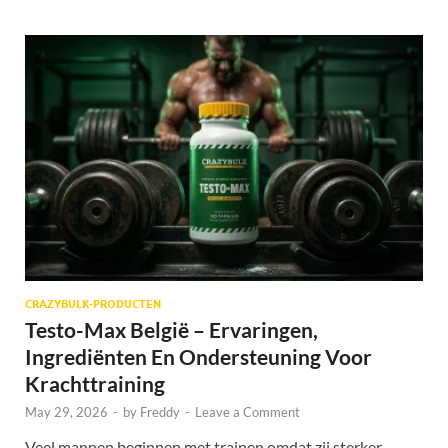
CRAZYBULK-PRODUCTEN
Testo-Max België – Ervaringen,
Ingrediënten En Ondersteuning Voor
Krachttraining
May 29, 2026
-
by
Freddy
-
Leave a Comment
Veel mannen beginnen met trainen omdat zij sterker