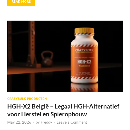
READ MORE
CRAZYBULK-PRODUCTEN
HGH-X2 België – Legaal HGH-Alternatief
voor Herstel en Spieropbouw
May 22, 2026
-
by
Freddy
-
Leave a Comment