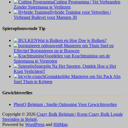
Cutting Programma | Vet Verbranden
Zonder Spiermassa te Verliezen
Hybride Training voor Vetverlies |
Verbrand Buikvet voor Mannen 30
Spieropbouwende Tip
Wat is Bulken en Hoe Doe je Bulken?
8 Manieren om Thuis Snel en
Effectief Borstspieren op te Bouwen
Voordelen van Krachttraining om de
Spiermassa te Vergroten
Spierpijn Na Het Sporten, Ontdek Hoe u Het
Kunt Verlichten!!
Gemakkelijke Manieren om Six Pack Abs
Snel Thuis te Krijgen
Gewichtsverlies
PhenQ Belgium : Snelle Oplossing Voor Gewichtsverlies
Copyright © 2026
Crazy Bulk Belgium | Koop Crazy Bulk Legale
Steroïden in België
.
Powered by
WordPress
and
HitMag
.