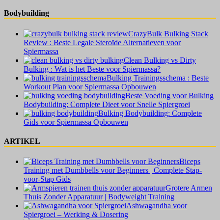
Bodybuilding
CrazyBulk Bulking Stack
Review : Beste Legale Steroïde Alternatieven voor
Spiermassa
Clean Bulking vs Dirty
Bulking : Wat is het Beste voor Spiermassa?
Bulking Trainingsschema : Beste
Workout Plan voor Spiermassa Opbouwen
Beste Voeding voor Bulking
Bodybuilding: Complete Dieet voor Snelle Spiergroei
Bulking Bodybuilding: Complete
Gids voor Spiermassa Opbouwen
ARTIKEL
Biceps
Training met Dumbbells voor Beginners | Complete Stap-
voor-Stap Gids
Grotere Armen
Thuis Zonder Apparatuur | Bodyweight Training
Ashwagandha voor
Spiergroei – Werking & Dosering