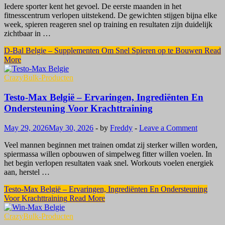
Iedere sporter kent het gevoel. De eerste maanden in het
fitnesscentrum verlopen uitstekend. De gewichten stijgen bijna elke
week, spieren reageren snel op training en resultaten zijn duidelijk
zichtbaar in …
D-Bal Belgie – Supplementen Om Snel Spieren op te Bouwen
Read
More
CrazyBulk-Producten
Testo-Max België – Ervaringen, Ingrediënten En
Ondersteuning Voor Krachttraining
May 29, 2026
May 30, 2026
-
by
Freddy
-
Leave a Comment
Veel mannen beginnen met trainen omdat zij sterker willen worden,
spiermassa willen opbouwen of simpelweg fitter willen voelen. In
het begin verlopen resultaten vaak snel. Workouts voelen energiek
aan, herstel …
Testo-Max België – Ervaringen, Ingrediënten En Ondersteuning
Voor Krachttraining
Read More
CrazyBulk-Producten