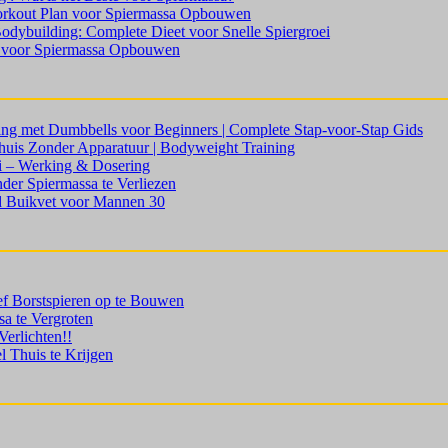
orkout Plan voor Spiermassa Opbouwen
odybuilding: Complete Dieet voor Snelle Spiergroei
s voor Spiermassa Opbouwen
ing met Dumbbells voor Beginners | Complete Stap-voor-Stap Gids
uis Zonder Apparatuur | Bodyweight Training
i – Werking & Dosering
der Spiermassa te Verliezen
nd Buikvet voor Mannen 30
ef Borstspieren op te Bouwen
a te Vergroten
erlichten!!
 Thuis te Krijgen