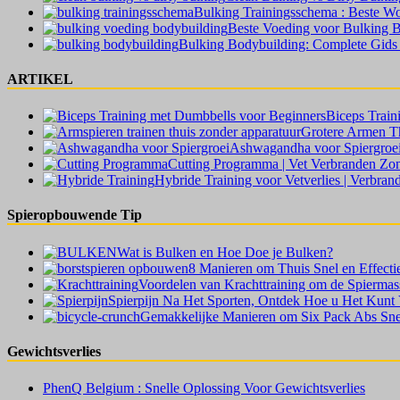
Bulking Trainingsschema : Beste W
Beste Voeding voor Bulking B
Bulking Bodybuilding: Complete Gid
ARTIKEL
Biceps Train
Grotere Armen Th
Ashwagandha voor Spiergroe
Cutting Programma | Vet Verbranden Zon
Hybride Training voor Vetverlies | Verbra
Spieropbouwende Tip
Wat is Bulken en Hoe Doe je Bulken?
8 Manieren om Thuis Snel en Effecti
Voordelen van Krachttraining om de Spiermass
Spierpijn Na Het Sporten, Ontdek Hoe u Het Kunt V
Gemakkelijke Manieren om Six Pack Abs Snel
Gewichtsverlies
PhenQ Belgium : Snelle Oplossing Voor Gewichtsverlies