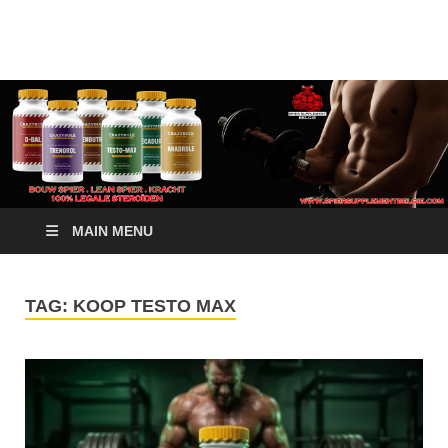
Crazy Bulk Belgium |
Bestel Nu
Koop Crazy Bulk
Legale Steroïden in
België
MAIN MENU
TAG:
KOOP TESTO MAX