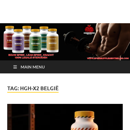
Crazy Bulk Belgium |
Bestel Nu
Koop Crazy Bulk
Legale Steroïden in
België
MAIN MENU
TAG:
HGH-X2 BELGIË