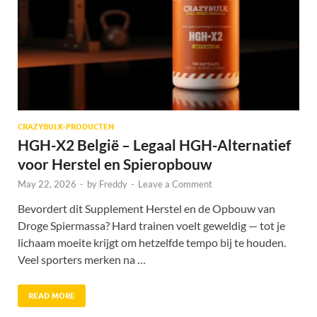
CRAZYBULK-PRODUCTEN
HGH-X2 België – Legaal HGH-Alternatief
voor Herstel en Spieropbouw
May 22, 2026
-
by
Freddy
-
Leave a Comment
Bevordert dit Supplement Herstel en de Opbouw van
Droge Spiermassa? Hard trainen voelt geweldig — tot je
lichaam moeite krijgt om hetzelfde tempo bij te houden.
Veel sporters merken na …
READ MORE