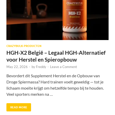
CRAZYBULK-PRODUCTEN
HGH-X2 België – Legaal HGH-Alternatief
voor Herstel en Spieropbouw
May 22, 2026
-
by
Freddy
-
Leave a Comment
Bevordert dit Supplement Herstel en de Opbouw van
Droge Spiermassa? Hard trainen voelt geweldig — tot je
lichaam moeite krijgt om hetzelfde tempo bij te houden.
Veel sporters merken na …
READ MORE