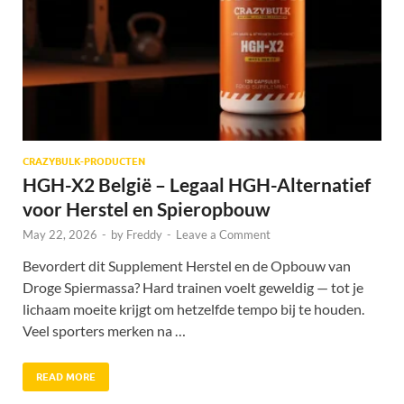
CRAZYBULK-PRODUCTEN
HGH-X2 België – Legaal HGH-Alternatief
voor Herstel en Spieropbouw
May 22, 2026
-
by
Freddy
-
Leave a Comment
Bevordert dit Supplement Herstel en de Opbouw van
Droge Spiermassa? Hard trainen voelt geweldig — tot je
lichaam moeite krijgt om hetzelfde tempo bij te houden.
Veel sporters merken na …
READ MORE