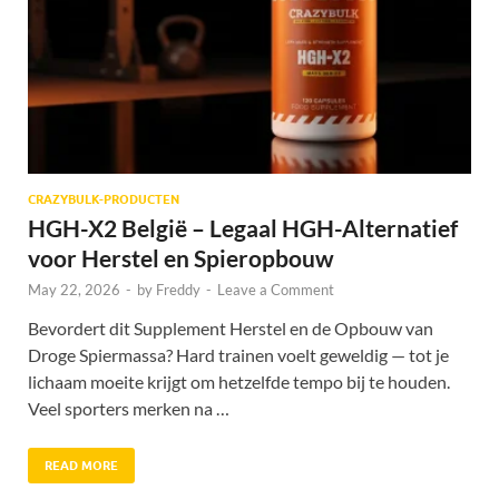
CRAZYBULK-PRODUCTEN
HGH-X2 België – Legaal HGH-Alternatief
voor Herstel en Spieropbouw
May 22, 2026
-
by
Freddy
-
Leave a Comment
Bevordert dit Supplement Herstel en de Opbouw van
Droge Spiermassa? Hard trainen voelt geweldig — tot je
lichaam moeite krijgt om hetzelfde tempo bij te houden.
Veel sporters merken na …
READ MORE