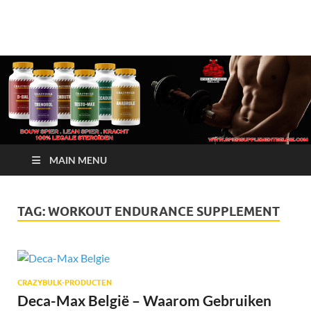
Crazy Bulk Belgium |
Bestel Nu
Koop Crazy Bulk
Legale Steroïden in
België
MAIN MENU
TAG:
WORKOUT ENDURANCE SUPPLEMENT
CRAZYBULK-PRODUCTEN
Deca-Max België – Waarom Gebruiken