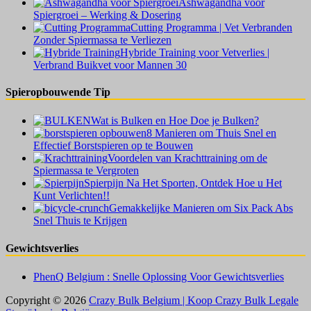
Ashwagandha voor
Spiergroei – Werking & Dosering
Cutting Programma | Vet Verbranden
Zonder Spiermassa te Verliezen
Hybride Training voor Vetverlies |
Verbrand Buikvet voor Mannen 30
Spieropbouwende Tip
Wat is Bulken en Hoe Doe je Bulken?
8 Manieren om Thuis Snel en
Effectief Borstspieren op te Bouwen
Voordelen van Krachttraining om de
Spiermassa te Vergroten
Spierpijn Na Het Sporten, Ontdek Hoe u Het
Kunt Verlichten!!
Gemakkelijke Manieren om Six Pack Abs
Snel Thuis te Krijgen
Gewichtsverlies
PhenQ Belgium : Snelle Oplossing Voor Gewichtsverlies
Copyright © 2026
Crazy Bulk Belgium | Koop Crazy Bulk Legale