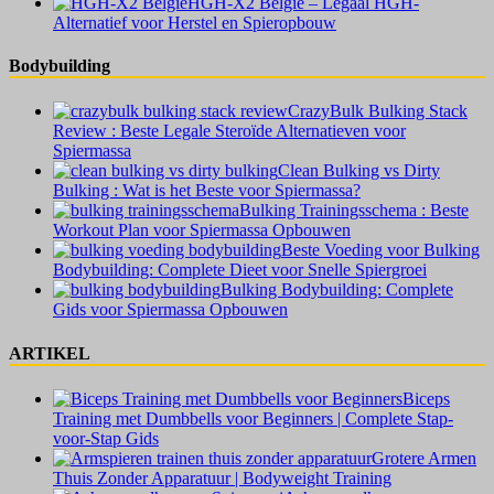
HGH-X2 België – Legaal HGH-
Alternatief voor Herstel en Spieropbouw
Bodybuilding
CrazyBulk Bulking Stack
Review : Beste Legale Steroïde Alternatieven voor
Spiermassa
Clean Bulking vs Dirty
Bulking : Wat is het Beste voor Spiermassa?
Bulking Trainingsschema : Beste
Workout Plan voor Spiermassa Opbouwen
Beste Voeding voor Bulking
Bodybuilding: Complete Dieet voor Snelle Spiergroei
Bulking Bodybuilding: Complete
Gids voor Spiermassa Opbouwen
ARTIKEL
Biceps
Training met Dumbbells voor Beginners | Complete Stap-
voor-Stap Gids
Grotere Armen
Thuis Zonder Apparatuur | Bodyweight Training