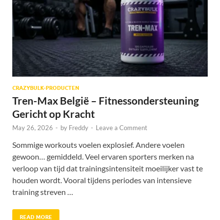
CRAZYBULK-PRODUCTEN
Tren-Max België – Fitnessondersteuning
Gericht op Kracht
May 26, 2026
-
by
Freddy
-
Leave a Comment
Sommige workouts voelen explosief. Andere voelen
gewoon… gemiddeld. Veel ervaren sporters merken na
verloop van tijd dat trainingsintensiteit moeilijker vast te
houden wordt. Vooral tijdens periodes van intensieve
training streven …
READ MORE