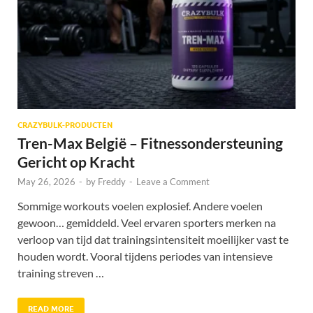
CRAZYBULK-PRODUCTEN
Tren-Max België – Fitnessondersteuning
Gericht op Kracht
May 26, 2026
-
by
Freddy
-
Leave a Comment
Sommige workouts voelen explosief. Andere voelen
gewoon… gemiddeld. Veel ervaren sporters merken na
verloop van tijd dat trainingsintensiteit moeilijker vast te
houden wordt. Vooral tijdens periodes van intensieve
training streven …
READ MORE