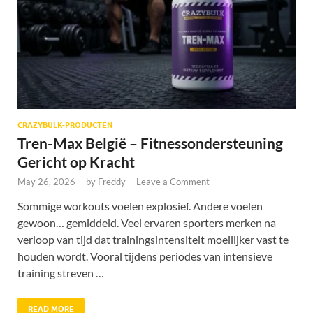
CRAZYBULK-PRODUCTEN
Tren-Max België – Fitnessondersteuning
Gericht op Kracht
May 26, 2026
-
by
Freddy
-
Leave a Comment
Sommige workouts voelen explosief. Andere voelen
gewoon… gemiddeld. Veel ervaren sporters merken na
verloop van tijd dat trainingsintensiteit moeilijker vast te
houden wordt. Vooral tijdens periodes van intensieve
training streven …
READ MORE