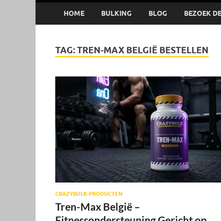
HOME
BULKING
BLOG
BEZOEK DE 
TAG:
TREN-MAX BELGIË BESTELLEN
CRAZYBULK-PRODUCTEN
Tren-Max België –
Fitnessondersteuning Gericht op