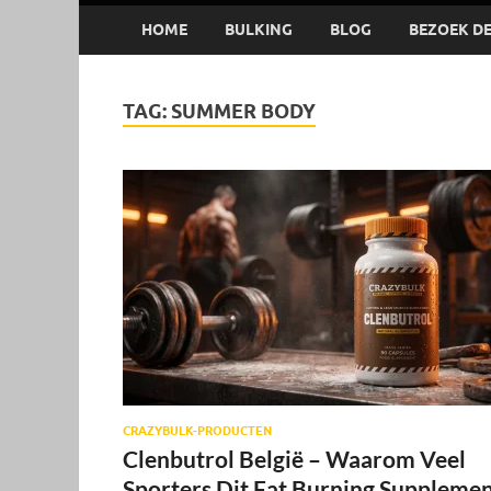
HOME
BULKING
BLOG
BEZOEK DE 
TAG:
SUMMER BODY
CRAZYBULK-PRODUCTEN
Clenbutrol België – Waarom Veel
Sporters Dit Fat Burning Suppleme