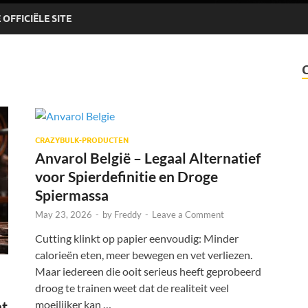
OFFICIËLE SITE
CRAZYBULK-PRODUCTEN
Anvarol België – Legaal Alternatief
voor Spierdefinitie en Droge
Spiermassa
May 23, 2026
-
by
Freddy
-
Leave a Comment
Cutting klinkt op papier eenvoudig: Minder
calorieën eten, meer bewegen en vet verliezen.
Maar iedereen die ooit serieus heeft geprobeerd
droog te trainen weet dat de realiteit veel
moeilijker kan …
nt