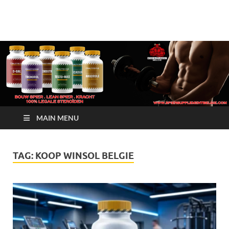
Crazy Bulk Belgium |
Bestel Nu
Koop Crazy Bulk
Legale Steroïden in
België
MAIN MENU
TAG:
KOOP WINSOL BELGIE