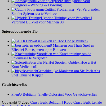
Ashwagandha voor
Spiergroei – Werking & Dosering
Cutting Programma | Vet Verbranden
Zonder Spiermassa te Verliezen
Hybride Training voor Vetverlies |
Verbrand Buikvet voor Mannen 30
Spieropbouwende Tip
Wat is Bulken en Hoe Doe je Bulken?
8 Manieren om Thuis Snel en
Effectief Borstspieren op te Bouwen
Voordelen van Krachttraining om de
Spiermassa te Vergroten
Spierpijn Na Het Sporten, Ontdek Hoe u Het
Kunt Verlichten!!
Gemakkelijke Manieren om Six Pack Abs
Snel Thuis te Krijgen
Gewichtsverlies
PhenQ Belgium : Snelle Oplossing Voor Gewichtsverlies
Copyright © 2026
Crazy Bulk Belgium | Koop Crazy Bulk Legale