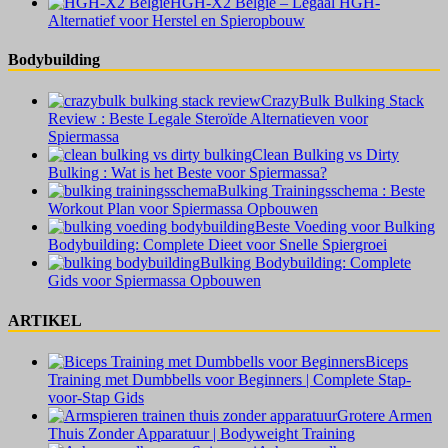
HGH-X2 België – Legaal HGH-
Alternatief voor Herstel en Spieropbouw
Bodybuilding
CrazyBulk Bulking Stack
Review : Beste Legale Steroïde Alternatieven voor
Spiermassa
Clean Bulking vs Dirty
Bulking : Wat is het Beste voor Spiermassa?
Bulking Trainingsschema : Beste
Workout Plan voor Spiermassa Opbouwen
Beste Voeding voor Bulking
Bodybuilding: Complete Dieet voor Snelle Spiergroei
Bulking Bodybuilding: Complete
Gids voor Spiermassa Opbouwen
ARTIKEL
Biceps
Training met Dumbbells voor Beginners | Complete Stap-
voor-Stap Gids
Grotere Armen
Thuis Zonder Apparatuur | Bodyweight Training