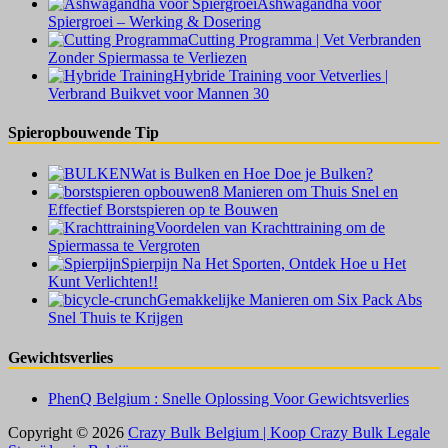
Ashwagandha voor
Spiergroei – Werking & Dosering
Cutting Programma | Vet Verbranden
Zonder Spiermassa te Verliezen
Hybride Training voor Vetverlies |
Verbrand Buikvet voor Mannen 30
Spieropbouwende Tip
Wat is Bulken en Hoe Doe je Bulken?
8 Manieren om Thuis Snel en
Effectief Borstspieren op te Bouwen
Voordelen van Krachttraining om de
Spiermassa te Vergroten
Spierpijn Na Het Sporten, Ontdek Hoe u Het
Kunt Verlichten!!
Gemakkelijke Manieren om Six Pack Abs
Snel Thuis te Krijgen
Gewichtsverlies
PhenQ Belgium : Snelle Oplossing Voor Gewichtsverlies
Copyright © 2026
Crazy Bulk Belgium | Koop Crazy Bulk Legale