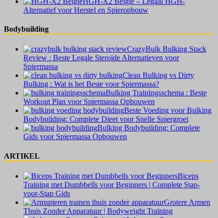
HGH-X2 België – Legaal HGH-
Alternatief voor Herstel en Spieropbouw
Bodybuilding
CrazyBulk Bulking Stack
Review : Beste Legale Steroïde Alternatieven voor
Spiermassa
Clean Bulking vs Dirty
Bulking : Wat is het Beste voor Spiermassa?
Bulking Trainingsschema : Beste
Workout Plan voor Spiermassa Opbouwen
Beste Voeding voor Bulking
Bodybuilding: Complete Dieet voor Snelle Spiergroei
Bulking Bodybuilding: Complete
Gids voor Spiermassa Opbouwen
ARTIKEL
Biceps
Training met Dumbbells voor Beginners | Complete Stap-
voor-Stap Gids
Grotere Armen
Thuis Zonder Apparatuur | Bodyweight Training