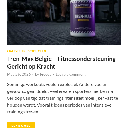
CRAZYBULK-PRODUCTEN
Tren-Max België – Fitnessondersteuning
Gericht op Kracht
May 26, 2026
-
by
Freddy
-
Leave a Comment
Sommige workouts voelen explosief. Andere voelen
gewoon… gemiddeld. Veel ervaren sporters merken na
verloop van tijd dat trainingsintensiteit moeilijker vast te
houden wordt. Vooral tijdens periodes van intensieve
training streven …
READ MORE