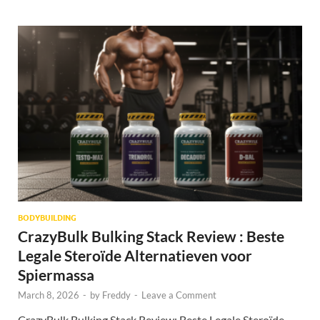
BODYBUILDING
CrazyBulk Bulking Stack Review : Beste
Legale Steroïde Alternatieven voor
Spiermassa
March 8, 2026
-
by
Freddy
-
Leave a Comment
CrazyBulk Bulking Stack Review: Beste Legale Steroïde