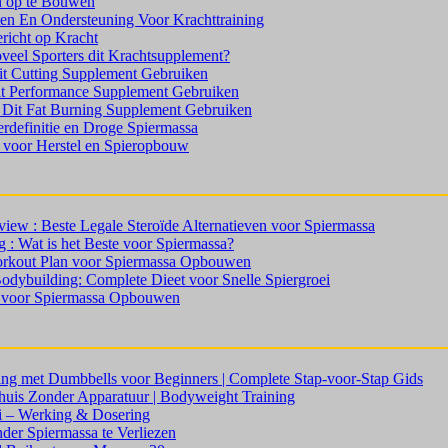
n op te Bouwen
ten En Ondersteuning Voor Krachttraining
richt op Kracht
el Sporters dit Krachtsupplement?
t Cutting Supplement Gebruiken
it Performance Supplement Gebruiken
s Dit Fat Burning Supplement Gebruiken
erdefinitie en Droge Spiermassa
voor Herstel en Spieropbouw
iew : Beste Legale Steroïde Alternatieven voor Spiermassa
 : Wat is het Beste voor Spiermassa?
orkout Plan voor Spiermassa Opbouwen
odybuilding: Complete Dieet voor Snelle Spiergroei
s voor Spiermassa Opbouwen
ing met Dumbbells voor Beginners | Complete Stap-voor-Stap Gids
uis Zonder Apparatuur | Bodyweight Training
i – Werking & Dosering
der Spiermassa te Verliezen