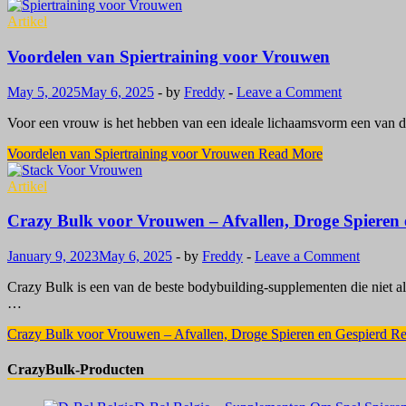
Artikel
Voordelen van Spiertraining voor Vrouwen
May 5, 2025
May 6, 2025
-
by
Freddy
-
Leave a Comment
Voor een vrouw is het hebben van een ideale lichaamsvorm een van d
Voordelen van Spiertraining voor Vrouwen
Read More
Artikel
Crazy Bulk voor Vrouwen – Afvallen, Droge Spieren 
January 9, 2023
May 6, 2025
-
by
Freddy
-
Leave a Comment
Crazy Bulk is een van de beste bodybuilding-supplementen die niet 
…
Crazy Bulk voor Vrouwen – Afvallen, Droge Spieren en Gespierd
Re
CrazyBulk-Producten