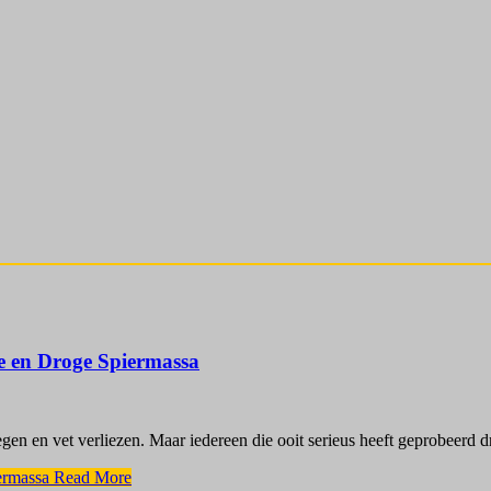
ie en Droge Spiermassa
en en vet verliezen. Maar iedereen die ooit serieus heeft geprobeerd dr
ermassa
Read More