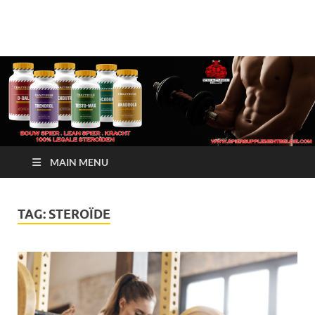
Crazy Bulk Belgium |
Bestel Nu
Koop Crazy Bulk
Legale Steroïden in
België
MAIN MENU
TAG:
STEROÏDE