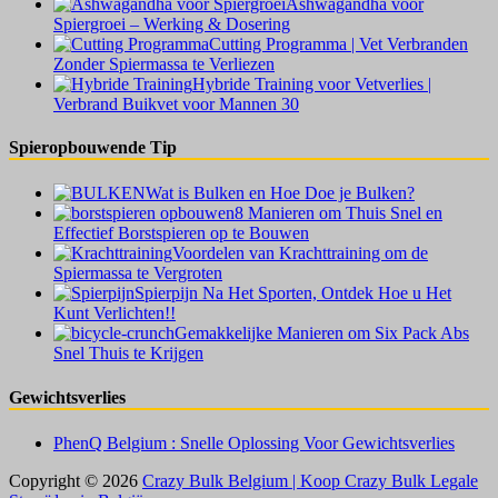
Ashwagandha voor
Spiergroei – Werking & Dosering
Cutting Programma | Vet Verbranden
Zonder Spiermassa te Verliezen
Hybride Training voor Vetverlies |
Verbrand Buikvet voor Mannen 30
Spieropbouwende Tip
Wat is Bulken en Hoe Doe je Bulken?
8 Manieren om Thuis Snel en
Effectief Borstspieren op te Bouwen
Voordelen van Krachttraining om de
Spiermassa te Vergroten
Spierpijn Na Het Sporten, Ontdek Hoe u Het
Kunt Verlichten!!
Gemakkelijke Manieren om Six Pack Abs
Snel Thuis te Krijgen
Gewichtsverlies
PhenQ Belgium : Snelle Oplossing Voor Gewichtsverlies
Copyright © 2026
Crazy Bulk Belgium | Koop Crazy Bulk Legale