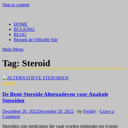
Skip to content
Crazy Bulk Belgium | Koop Crazy Bulk Legale Steroïden in België
Bestel Nu
HOME
BULKING
BLOG
Bezoek de Officiële Site
Main Menu
Tag:
Steroid
Artikel
De Beste Steroide Alternatieven voor Anabole
Steroiden
December 20, 2022
December 20, 2022
-
by
Freddy
-
Leave a
Comment
Steroïden zijn medicijnen die vaak worden misbruikt om fysieke