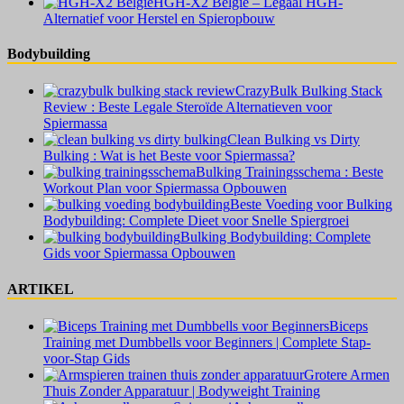
HGH-X2 België – Legaal HGH-
Alternatief voor Herstel en Spieropbouw
Bodybuilding
CrazyBulk Bulking Stack
Review : Beste Legale Steroïde Alternatieven voor
Spiermassa
Clean Bulking vs Dirty
Bulking : Wat is het Beste voor Spiermassa?
Bulking Trainingsschema : Beste
Workout Plan voor Spiermassa Opbouwen
Beste Voeding voor Bulking
Bodybuilding: Complete Dieet voor Snelle Spiergroei
Bulking Bodybuilding: Complete
Gids voor Spiermassa Opbouwen
ARTIKEL
Biceps
Training met Dumbbells voor Beginners | Complete Stap-
voor-Stap Gids
Grotere Armen
Thuis Zonder Apparatuur | Bodyweight Training