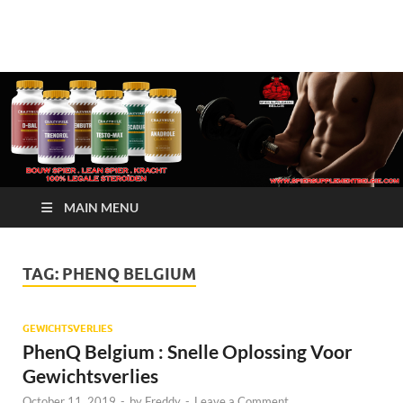
Crazy Bulk Belgium |
Bestel Nu
Koop Crazy Bulk
Legale Steroïden in
België
MAIN MENU
TAG:
PHENQ BELGIUM
GEWICHTSVERLIES
PhenQ Belgium : Snelle Oplossing Voor
Gewichtsverlies
October 11, 2019
-
by
Freddy
-
Leave a Comment