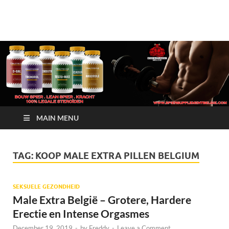
Crazy Bulk Belgium |
Bestel Nu
Koop Crazy Bulk
Legale Steroïden in
België
MAIN MENU
TAG:
KOOP MALE EXTRA PILLEN BELGIUM
SEKSUELE GEZONDHEID
Male Extra België – Grotere, Hardere
Erectie en Intense Orgasmes
December 19, 2019
-
by
Freddy
-
Leave a Comment