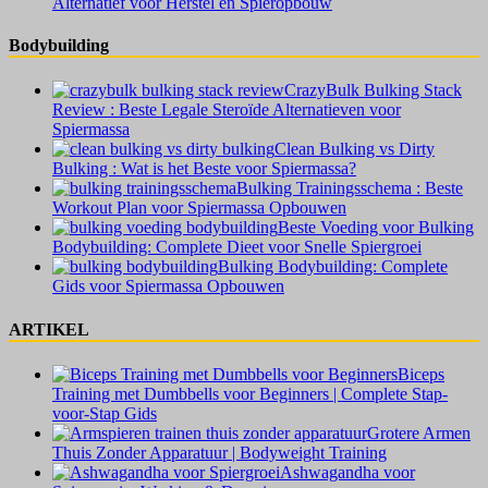
Alternatief voor Herstel en Spieropbouw
Bodybuilding
CrazyBulk Bulking Stack
Review : Beste Legale Steroïde Alternatieven voor
Spiermassa
Clean Bulking vs Dirty
Bulking : Wat is het Beste voor Spiermassa?
Bulking Trainingsschema : Beste
Workout Plan voor Spiermassa Opbouwen
Beste Voeding voor Bulking
Bodybuilding: Complete Dieet voor Snelle Spiergroei
Bulking Bodybuilding: Complete
Gids voor Spiermassa Opbouwen
ARTIKEL
Biceps
Training met Dumbbells voor Beginners | Complete Stap-
voor-Stap Gids
Grotere Armen
Thuis Zonder Apparatuur | Bodyweight Training
Ashwagandha voor