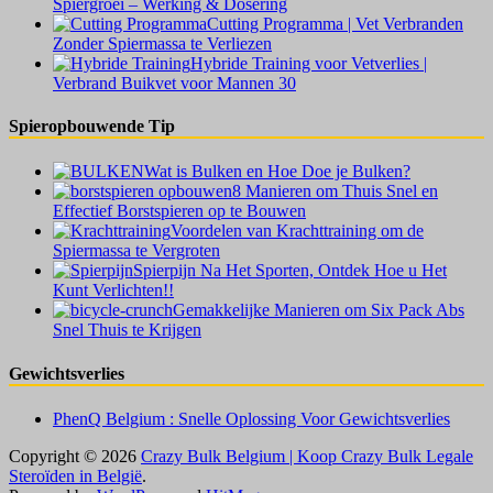
Spiergroei – Werking & Dosering
Cutting Programma | Vet Verbranden
Zonder Spiermassa te Verliezen
Hybride Training voor Vetverlies |
Verbrand Buikvet voor Mannen 30
Spieropbouwende Tip
Wat is Bulken en Hoe Doe je Bulken?
8 Manieren om Thuis Snel en
Effectief Borstspieren op te Bouwen
Voordelen van Krachttraining om de
Spiermassa te Vergroten
Spierpijn Na Het Sporten, Ontdek Hoe u Het
Kunt Verlichten!!
Gemakkelijke Manieren om Six Pack Abs
Snel Thuis te Krijgen
Gewichtsverlies
PhenQ Belgium : Snelle Oplossing Voor Gewichtsverlies
Copyright © 2026
Crazy Bulk Belgium | Koop Crazy Bulk Legale
Steroïden in België
.