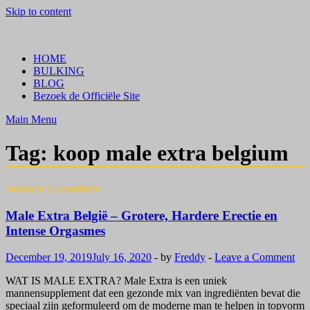
Skip to content
Crazy Bulk Belgium | Koop Crazy Bulk Legale Steroïden in België
Bestel Nu
HOME
BULKING
BLOG
Bezoek de Officiële Site
Main Menu
Tag:
koop male extra belgium
Seksuele Gezondheid
Male Extra België – Grotere, Hardere Erectie en
Intense Orgasmes
December 19, 2019
July 16, 2020
-
by
Freddy
-
Leave a Comment
WAT IS MALE EXTRA? Male Extra is een uniek
mannensupplement dat een gezonde mix van ingrediënten bevat die
speciaal zijn geformuleerd om de moderne man te helpen in topvorm