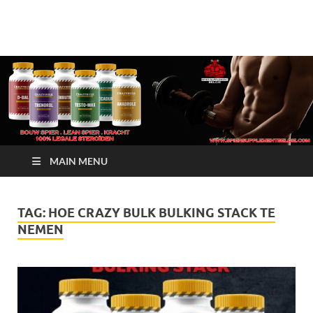
Crazy Bulk Belgium |
Bestel Nu
Koop Crazy Bulk
Legale Steroïden in
België
MAIN MENU
TAG:
HOE CRAZY BULK BULKING STACK TE
NEMEN