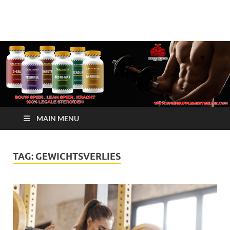
Crazy Bulk Belgium |
Bestel Nu
Koop Crazy Bulk
Legale Steroïden in
België
MAIN MENU
TAG:
GEWICHTSVERLIES