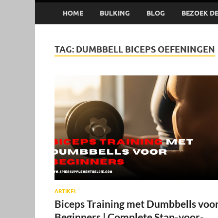
HOME
BULKING
BLOG
BEZOEK DE 
TAG:
DUMBBELL BICEPS OEFENINGEN
ARTIKEL
Biceps Training met Dumbbells voo
Beginners | Complete Stap-voor-