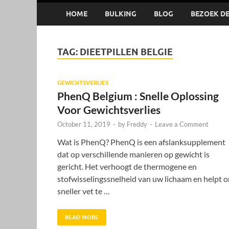
HOME
BULKING
BLOG
BEZOEK DE 
TAG:
DIEETPILLEN BELGIE
GEWICHTSVERLIES
PhenQ Belgium : Snelle Oplossing
Voor Gewichtsverlies
October 11, 2019
-
by
Freddy
-
Leave a Comment
Wat is PhenQ? PhenQ is een afslanksupplement
dat op verschillende manieren op gewicht is
gericht. Het verhoogt de thermogene en
stofwisselingssnelheid van uw lichaam en helpt 
sneller vet te …
READ MORE