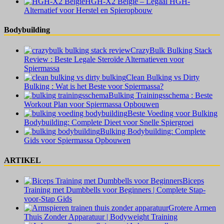
HGH-X2 België – Legaal HGH-
Alternatief voor Herstel en Spieropbouw
Bodybuilding
CrazyBulk Bulking Stack
Review : Beste Legale Steroïde Alternatieven voor
Spiermassa
Clean Bulking vs Dirty
Bulking : Wat is het Beste voor Spiermassa?
Bulking Trainingsschema : Beste
Workout Plan voor Spiermassa Opbouwen
Beste Voeding voor Bulking
Bodybuilding: Complete Dieet voor Snelle Spiergroei
Bulking Bodybuilding: Complete
Gids voor Spiermassa Opbouwen
ARTIKEL
Biceps
Training met Dumbbells voor Beginners | Complete Stap-
voor-Stap Gids
Grotere Armen
Thuis Zonder Apparatuur | Bodyweight Training