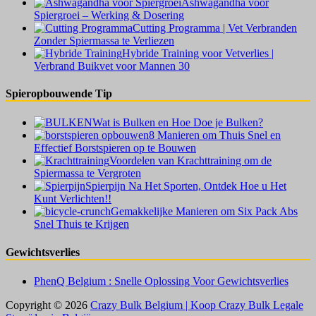
Ashwagandha voor
Spiergroei – Werking & Dosering
Cutting Programma | Vet Verbranden
Zonder Spiermassa te Verliezen
Hybride Training voor Vetverlies |
Verbrand Buikvet voor Mannen 30
Spieropbouwende Tip
Wat is Bulken en Hoe Doe je Bulken?
8 Manieren om Thuis Snel en
Effectief Borstspieren op te Bouwen
Voordelen van Krachttraining om de
Spiermassa te Vergroten
Spierpijn Na Het Sporten, Ontdek Hoe u Het
Kunt Verlichten!!
Gemakkelijke Manieren om Six Pack Abs
Snel Thuis te Krijgen
Gewichtsverlies
PhenQ Belgium : Snelle Oplossing Voor Gewichtsverlies
Copyright © 2026
Crazy Bulk Belgium | Koop Crazy Bulk Legale