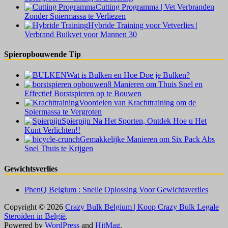
Cutting Programma | Vet Verbranden
Zonder Spiermassa te Verliezen
Hybride Training voor Vetverlies |
Verbrand Buikvet voor Mannen 30
Spieropbouwende Tip
Wat is Bulken en Hoe Doe je Bulken?
8 Manieren om Thuis Snel en
Effectief Borstspieren op te Bouwen
Voordelen van Krachttraining om de
Spiermassa te Vergroten
Spierpijn Na Het Sporten, Ontdek Hoe u Het
Kunt Verlichten!!
Gemakkelijke Manieren om Six Pack Abs
Snel Thuis te Krijgen
Gewichtsverlies
PhenQ Belgium : Snelle Oplossing Voor Gewichtsverlies
Copyright © 2026
Crazy Bulk Belgium | Koop Crazy Bulk Legale
Steroïden in België
.
Powered by
WordPress
and
HitMag
.