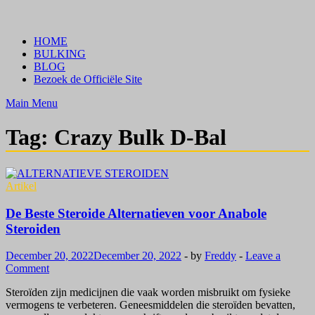
Skip
Crazy Bulk Belgium | Koop Crazy Bulk Legale Steroïden in België
Bestel Nu
to
HOME
content
BULKING
BLOG
Bezoek de Officiële Site
Main Menu
Tag:
Crazy Bulk D-Bal
Artikel
De Beste Steroide Alternatieven voor Anabole
Steroiden
December 20, 2022
December 20, 2022
-
by
Freddy
-
Leave a
Comment
Steroïden zijn medicijnen die vaak worden misbruikt om fysieke
vermogens te verbeteren. Geneesmiddelen die steroïden bevatten,