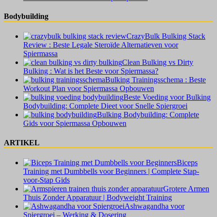
Bodybuilding
CrazyBulk Bulking Stack
Review : Beste Legale Steroïde Alternatieven voor
Spiermassa
Clean Bulking vs Dirty
Bulking : Wat is het Beste voor Spiermassa?
Bulking Trainingsschema : Beste
Workout Plan voor Spiermassa Opbouwen
Beste Voeding voor Bulking
Bodybuilding: Complete Dieet voor Snelle Spiergroei
Bulking Bodybuilding: Complete
Gids voor Spiermassa Opbouwen
ARTIKEL
Biceps
Training met Dumbbells voor Beginners | Complete Stap-
voor-Stap Gids
Grotere Armen
Thuis Zonder Apparatuur | Bodyweight Training
Ashwagandha voor
Spiergroei – Werking & Dosering