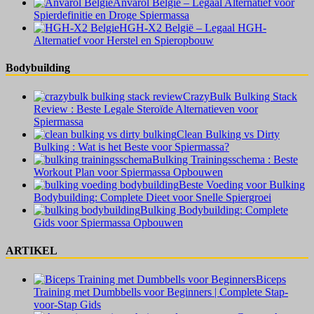
Anvarol België – Legaal Alternatief voor
Spierdefinitie en Droge Spiermassa
HGH-X2 België – Legaal HGH-
Alternatief voor Herstel en Spieropbouw
Bodybuilding
CrazyBulk Bulking Stack
Review : Beste Legale Steroïde Alternatieven voor
Spiermassa
Clean Bulking vs Dirty
Bulking : Wat is het Beste voor Spiermassa?
Bulking Trainingsschema : Beste
Workout Plan voor Spiermassa Opbouwen
Beste Voeding voor Bulking
Bodybuilding: Complete Dieet voor Snelle Spiergroei
Bulking Bodybuilding: Complete
Gids voor Spiermassa Opbouwen
ARTIKEL
Biceps
Training met Dumbbells voor Beginners | Complete Stap-
voor-Stap Gids