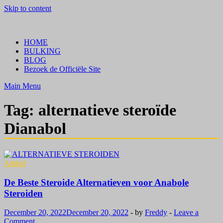
Skip to content
Crazy Bulk Belgium | Koop Crazy Bulk Legale Steroïden in België
Bestel Nu
HOME
BULKING
BLOG
Bezoek de Officiële Site
Main Menu
Tag:
alternatieve steroïde
Dianabol
Artikel
De Beste Steroide Alternatieven voor Anabole
Steroiden
December 20, 2022
December 20, 2022
-
by
Freddy
-
Leave a
Comment